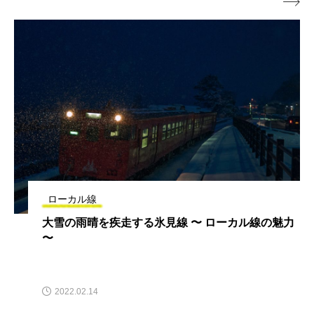

ローカル線
大雪の雨晴を疾走する氷見線 〜 ローカル線の魅力
〜
2022.02.14