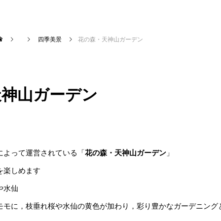
四季美景
花の森・天神山ガーデン
天神山ガーデン
によって運営されている「
花の森・天神山ガーデン
」
を楽しめます
や水仙
モモに，枝垂れ桜や水仙の黄色が加わり，彩り豊かなガーデニング