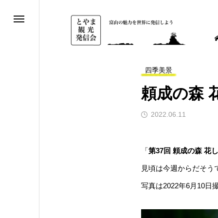
四季美景
頼成の森 花
2022.06.11
「
第37回 頼成の森 花
見頃は今週からだそう
写真は2022年6月1