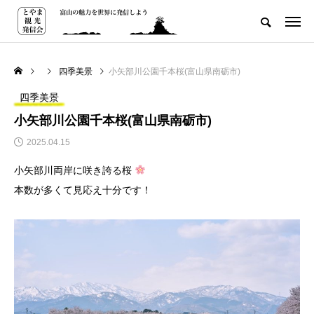
四季美景
小矢部川公園千本桜(富山県南砺市)
四季美景
小矢部川公園千本桜(富山県南砺市)
2025.04.15
小矢部川両岸に咲き誇る桜
本数が多くて見応え十分です！